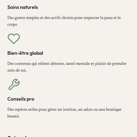
Soins naturels
l
c
Des gestes simples et des actifs choisis pour respecter la peau et le
corps.
a
l
i
n
Bien-être global
e
Des contenus qui relient détente, santé mentale et plaisir de prendre
c
soin de soi.
h
o
i
Conseils pro
s
Des repères utiles pour gérer un institut, un salon ou une boutique
i
beauté.
r
p
o