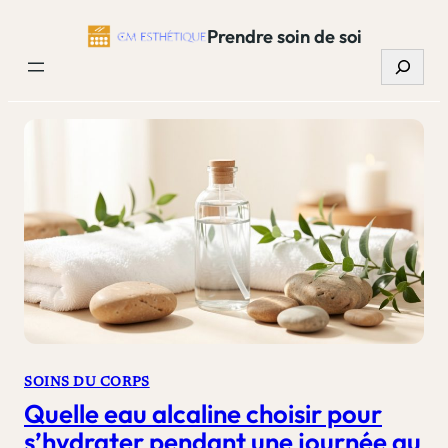
Aller
Prendre soin de soi
au
Recherc
contenu
SOINS DU CORPS
Quelle eau alcaline choisir pour
s’hydrater pendant une journée au