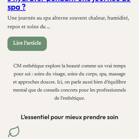
spa ?
Une journée au spa alterne souvent chaleur, humidité,
repos et soins du …
Lire l’article
:
Q
CM esthétique explore la beauté comme un vrai temps
u
pour soi : soins du visage, soins du corps, spa, massage
e
et approches douces. Ici, on parle aussi bien d’équilibre
l
mental que de conseils concrets pour les professionnels
l
de l’esthétique.
e
e
L’essentiel pour mieux prendre soin
a
u
a