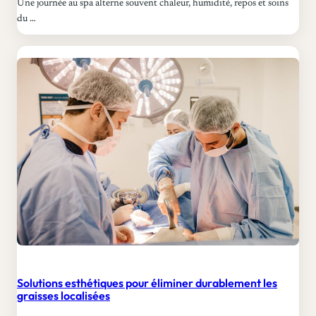
Une journée au spa alterne souvent chaleur, humidité, repos et soins
a
du …
n
t
u
n
e
j
o
u
r
n
é
e
a
Solutions esthétiques pour éliminer durablement les
graisses localisées
u
s