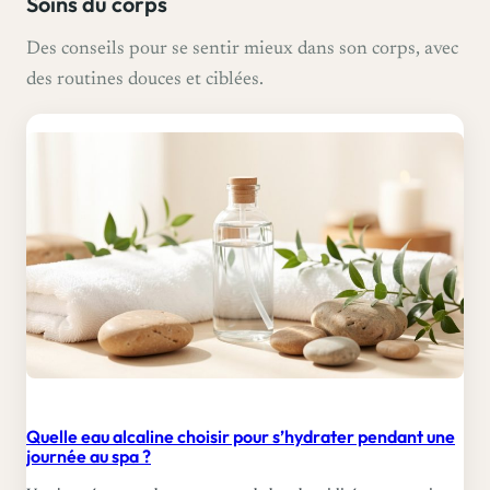
Soins du corps
u
Des conseils pour se sentir mieux dans son corps, avec
r
des routines douces et ciblées.
s
’
h
y
d
r
a
t
e
r
p
e
Quelle eau alcaline choisir pour s’hydrater pendant une
journée au spa ?
n
d